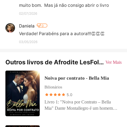
muito bom.  Mas já não consigo abrir o livro
02/07/2026
Daniela
0
Verdade! Parabéns para a autora!!!👏👏👏
03/05/2026
Outros livros de Afrodite LesFolies
Ver Mais
Noiva por contrato - Bella Mia
Bilionários
5.0
Livro 1: "Noiva por Contrato – Bella
Mia" Dante Montallegro é um homem
poderoso, determinado e que para vencer
está disposto a tudo! Seu império ele
conseguiu através de muita ambição, sua