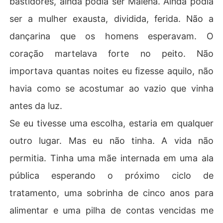
bastidores, ainda podia ser Malena. Ainda podia
Ou este contrato acabará levando-os a um destino que
ser a mulher exausta, dividida, ferida. Não a
 nenhum deles previu?
dançarina que os homens esperavam. O
coração martelava forte no peito. Não
importava quantas noites eu fizesse aquilo, não
havia como se acostumar ao vazio que vinha
antes da luz.
Se eu tivesse uma escolha, estaria em qualquer
outro lugar. Mas eu não tinha. A vida não
permitia. Tinha uma mãe internada em uma ala
pública esperando o próximo ciclo de
tratamento, uma sobrinha de cinco anos para
alimentar e uma pilha de contas vencidas me