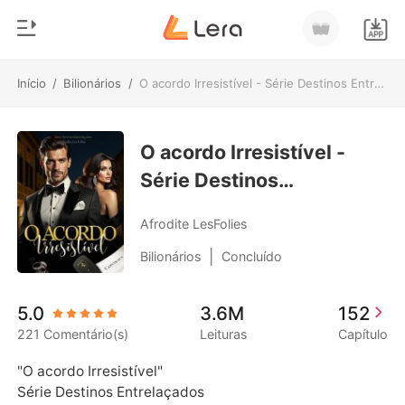
Início
/
Bilionários
/
O acordo Irresistível - Série Destinos Entrelaçados
0
Início
Loja
O acordo Irresistível -
Gênero
Série Destinos
Moderno
Histórico
Entrelaçados
Lobisomem
Afrodite LesFolies
Sair
Contos
|
Bilionários
Concluído
Romance
Baixar App
5.0
3.6M
152
Bilionários
221 Comentário(s)
Leituras
Capítulo
Ranking
"O acordo Irresistível"

Série Destinos Entrelaçados
