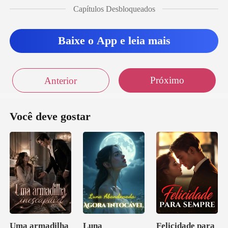
a... -
Capítulos Desbloqueados
Baixe o App e leia mais
Próximo
Anterior
Você deve gostar
Uma armadilha
Luna
Felicidade para