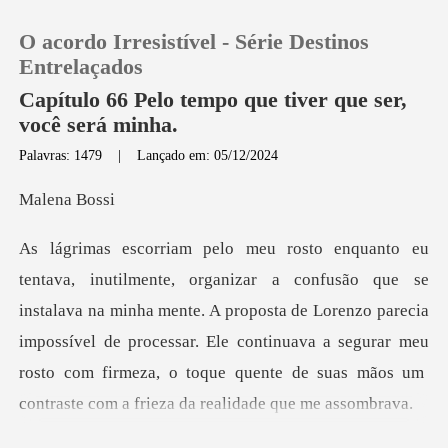
O acordo Irresistível - Série Destinos
Entrelaçados
Capítulo 66 Pelo tempo que tiver que ser,
você será minha.
0
Palavras: 1479
|
Lançado em: 05/12/2024
na B
Loja
Histórico
lava na minha mente. A proposta de Lorenzo parecia
Sair
impossível de processar. Ele continuava a segurar meu
Baixar App