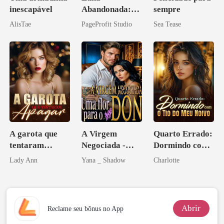
inescapável
Abandonada:
sempre
Agora Intocável
AlisTae
PageProfit Studio
Sea Tease
A garota que
A Virgem
Quarto Errado:
tentaram
Negociada -
Dormindo com
apagar
Uma flor para o
o Tio do Meu
Lady Ann
Yana _ Shadow
Charlotte
Don
Noivo
Abrir
Reclame seu bônus no App