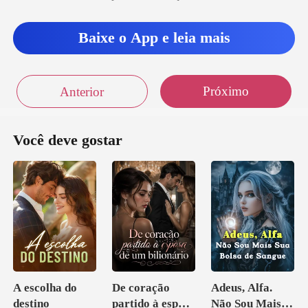
Baixe o App e leia mais
Próximo
Anterior
Você deve gostar
A escolha do
De coração
Adeus, Alfa.
destino
partido à esposa
Não Sou Mais