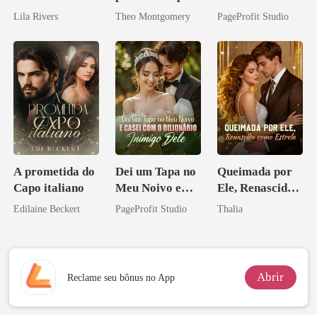
de um bilionário
Sua Bolsa de
Lila Rivers
Theo Montgomery
PageProfit Studio
Sangue
A prometida do
Dei um Tapa no
Queimada por
Capo italiano
Meu Noivo e
Ele, Renascida
Casei com o
como Estrela
Edilaine Beckert
PageProfit Studio
Thalia
Bilionário
Inimigo Dele
Abrir
Reclame seu bônus no App