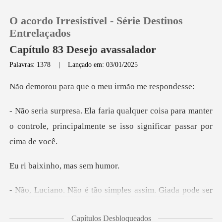
O acordo Irresistível - Série Destinos
Entrelaçados
Capítulo 83 Desejo avassalador
Palavras: 1378
|
Lançado em: 03/01/2025
0
que o meu irmão
Loja
isa para manter
o controle, principalmente
Histórico
Sair
inho, mas
Baixar App
a pode ser
ambiciosa e manipuladora, mas isso
Capítulos Desbloqueados