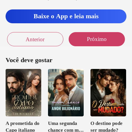
Baixe o App e leia mais
Próximo
Anterior
Você deve gostar
A prometida do
Uma segunda
O destino pode
Capo italiano
chance com meu
ser mudado?