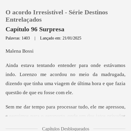
O acordo Irresistível - Série Destinos
Entrelaçados
Capítulo 96 Surpresa
Palavras: 1403
|
Lançado em: 21/01/2025
0
na B
Loja
zo me acordou no meio da madrugada,
Histórico
dizendo que tinha uma viag
Sair
ssou,
Baixar App
e seguimos para o aeroporto, onde um dos ja
Capítulos Desbloqueados