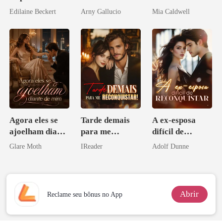
amor bilionário
Edilaine Beckert
Arny Gallucio
Mia Caldwell
Agora eles se
Tarde demais
A ex-esposa
ajoelham diante
para me
difícil de
de mim
reconquistar!
reconquistar
Glare Moth
IReader
Adolf Dunne
Abrir
Reclame seu bônus no App