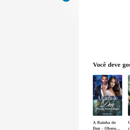
Você deve go
A Rainha do
Don - Obsessão,
c