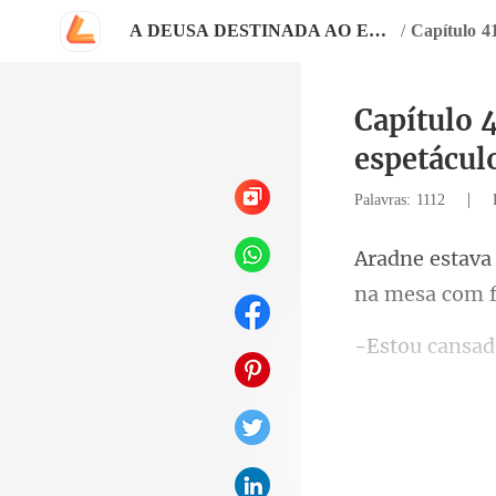
A DEUSA DESTINADA AO ESQUECIDO REI ALFA
/
Capítulo 
espetácul
|
Palavras: 1112
na mesa com 
futuro herdeir