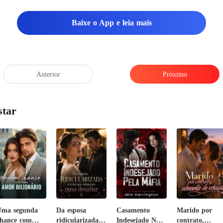
Baixe o App e leia mais
Anterior
Próximo
star
Uma segunda
Da esposa
Casamento
Marido por
hance com
ridicularizada à
Indesejado Na
contrato,