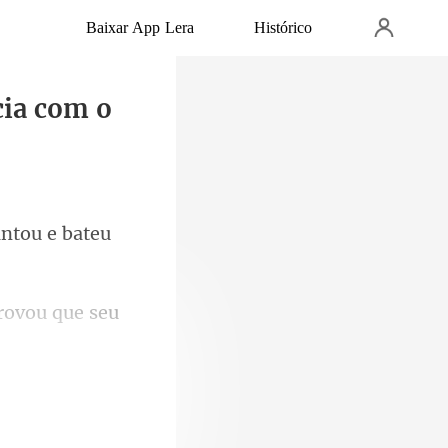
Baixar App Lera
Histórico
cia com o
antou e bateu
ue seu