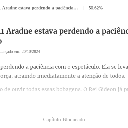
Capítulo 41 Aradne estava perdendo a paciência com o espetáculo
|
50.62%
41 Aradne estava perdendo a paciên
o
Lançado em: 20/10/2024
áculo. Ela se lev
for
o, Eiden Drester, é seu filho", disse ele com um
—— Capítulo Bloqueado ——