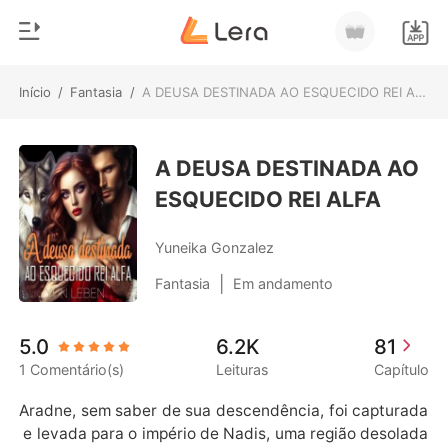
Início
/
Fantasia
/
A DEUSA DESTINADA AO ESQUECIDO REI ALFA
0
Início
Loja
A DEUSA DESTINADA AO
Gênero
ESQUECIDO REI ALFA
Moderno
Histórico
Lobisomem
Yuneika Gonzalez
Sair
Contos
|
Fantasia
Em andamento
Romance
Baixar App
5.0
6.2K
81
Bilionários
1 Comentário(s)
Leituras
Capítulo
Ranking
Aradne, sem saber de sua descendência, foi capturada
 e levada para o império de Nadis, uma região desolada 