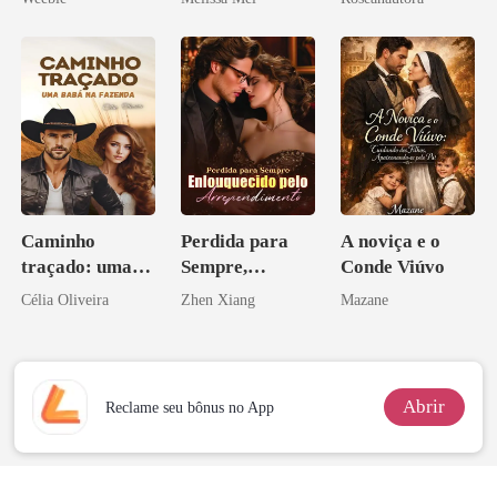
Caminho
Perdida para
A noviça e o
traçado: uma
Sempre,
Conde Viúvo
babá na fazenda
Enlouquecido
Célia Oliveira
Zhen Xiang
Mazane
pelo
Arrependiment
o
Abrir
Reclame seu bônus no App