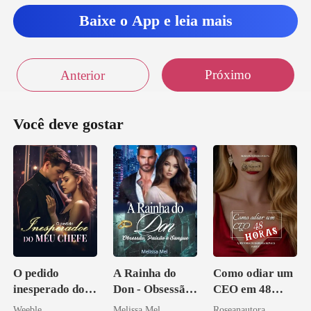
Baixe o App e leia mais
Próximo
Anterior
Você deve gostar
O pedido
A Rainha do
Como odiar um
inesperado do
Don - Obsessão,
CEO em 48
meu chefe
Paixão e Sangue
horas
Weeble
Melissa Mel
Roseanautora