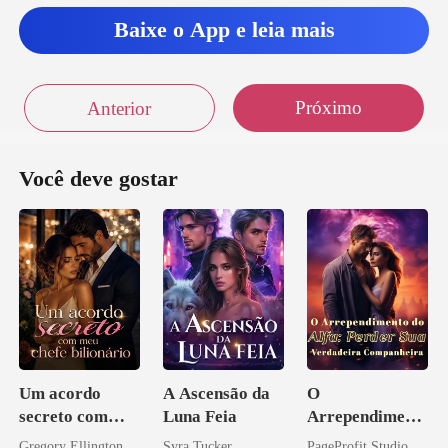
Baixe o App e leia mais
Próximo
Anterior
Você deve gostar
Um acordo
A Ascensão da
O
secreto com
Luna Feia
Arrependiment
meu chefe
o do Alfa:
Gregory Ellington
Syra Tucker
PageProfit Studio