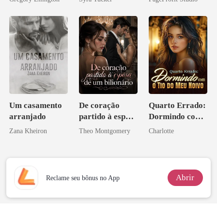
bilionário
Perder Sua
Verdadeira
Companheira
Um casamento
De coração
Quarto Errado:
arranjado
partido à esposa
Dormindo com
de um bilionário
o Tio do Meu
Zana Kheiron
Theo Montgomery
Charlotte
Noivo
Abrir
Reclame seu bônus no App