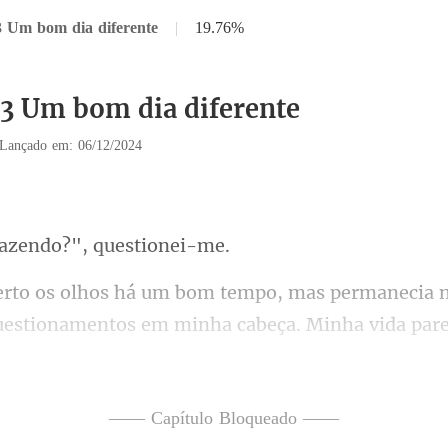
3 Um bom dia diferente
|
19.76%
33 Um bom dia diferente
Lançado em: 06/12/2024
azendo?",
uestionamentos em minha cabeça. Minha vida par
ara pessoas apaixonadas, q
—— Capítulo Bloqueado ——