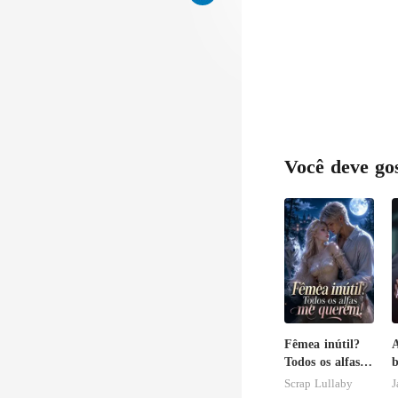
Você deve go
Fêmea inútil?
A
Todos os alfas
b
me querem!
Scrap Lullaby
J