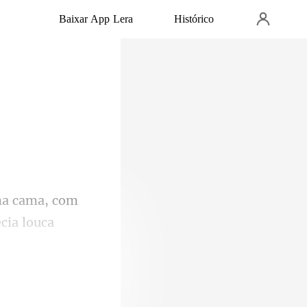
Baixar App Lera
Histórico
, com
ec
ue dese