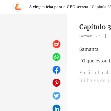
A virgem feita para o CEO secreto
/
Capítulo 3
Capítulo 
|
Palavras: 1502
ma
f
milhares de q