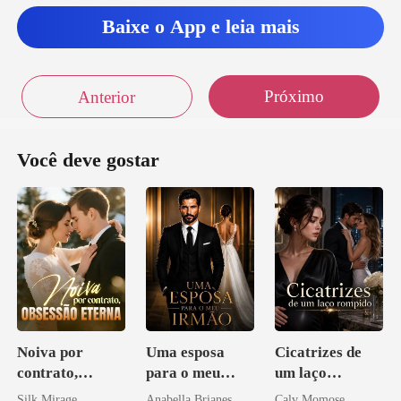
Baixe o App e leia mais
Próximo
Anterior
Você deve gostar
Noiva por
Uma esposa
Cicatrizes de
contrato,
para o meu
um laço
obsessão eterna
irmão
rompido
Silk Mirage
Anabella Brianes
Calv Momose