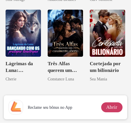
Lágrimas da
Três Alfas
Cortejada por
Luna:
querem um
um bilionário
Dançando com
casamento
Cherie
Constance Luna
Sea Mania
os príncipes
aberto
licantropos
Abrir
Reclame seu bônus no App