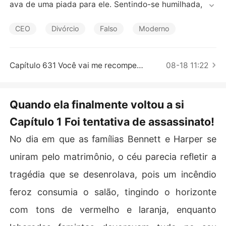
Contos Curtos
ava de uma piada para ele. Sentindo-se humilhada, ela
 se divorciou dele, determinada.

CEO
Divórcio
Falso
Moderno
Três meses depois, Daniela retornou em grande estilo, c
omo a CEO secreta de uma marca famosa, uma designe
r requisitada e uma magnata da mineração, destacando 
Capítulo 631 Você vai me recompensar de novo
08-18 11:22
seu sucesso.

Toda a família do ex-marido veio até Daniela, implorand
Quando ela finalmente voltou a si
o por perdão e por outra chance. No entanto, ela, agora
Capítulo 1 Foi tentativa de assassinato!
 amada pelo famoso senhor Phillips, apenas olhou para
 eles com desdém e disse: "Nem pensar!"
No dia em que as famílias Bennett e Harper se
uniram pelo matrimônio, o céu parecia refletir a
tragédia que se desenrolava, pois um incêndio
feroz consumia o salão, tingindo o horizonte
com tons de vermelho e laranja, enquanto