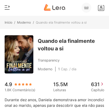
Início
/
Moderno
/
Quando ela finalmente voltou a si
0
Início
Loja
Quando ela finalmente
Gênero
voltou a si
Moderno
Histórico
Lobisomem
Transparency
Sair
Contos
|
Moderno
1
Cap. / dia
Romance
Baixar App
4.9
15.5M
631
Bilionários
1.8K Comentário(s)
Leituras
Capítulo
Ranking
Durante dez anos, Daniela demonstrava amor incondici
onal ao marido, apenas para descobrir que ela não pass