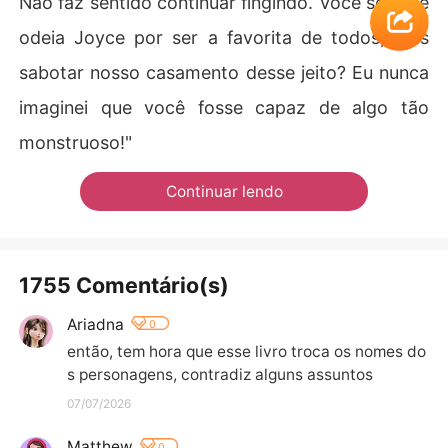
Não faz sentido continuar fingindo. Você sempre
odeia Joyce por ser a favorita de todos, mas
sabotar nosso casamento desse jeito? Eu nunca
imaginei que você fosse capaz de algo tão
monstruoso!"
Continuar lendo
1755 Comentário(s)
Ariadna
0
então, tem hora que esse livro troca os nomes do
s personagens, contradiz alguns assuntos
07/07/2026
Matthew
0