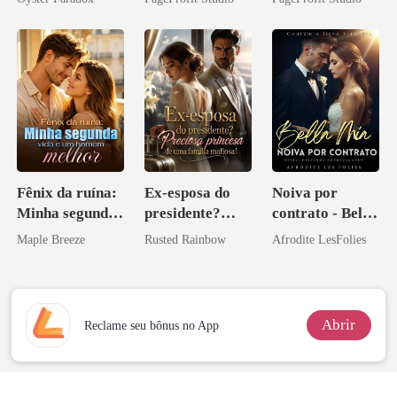
vejam esmagá-
Perder Sua
los
Verdadeira
Companheira
Fênix da ruína:
Ex-esposa do
Noiva por
Minha segunda
presidente?
contrato - Bella
vida e um
Preciosa
Mia
Maple Breeze
Rusted Rainbow
Afrodite LesFolies
homem melhor
princesa de uma
família
mafiosa!
Abrir
Reclame seu bônus no App