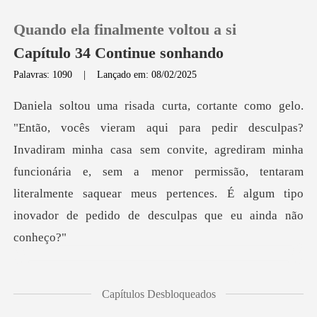
Quando ela finalmente voltou a si
Capítulo 34 Continue sonhando
Palavras: 1090
|
Lançado em: 08/02/2025
0
Loja
nvadiram minha casa sem convite, agrediram minha
funcionária e, sem a menor permissão, tentaram
Histórico
litera
Sair
Baixar App
a boca, pron
Capítulos Desbloqueados