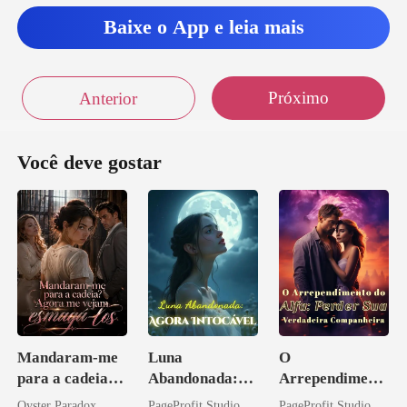
Baixe o App e leia mais
Próximo
Anterior
Você deve gostar
Mandaram-me
Luna
O
para a cadeia?
Abandonada:
Arrependiment
Agora me
Agora Intocável
o do Alfa:
Oyster Paradox
PageProfit Studio
PageProfit Studio