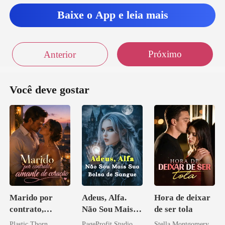
Baixe o App e leia mais
Próximo
Anterior
Você deve gostar
Marido por
Adeus, Alfa.
Hora de deixar
contrato,
Não Sou Mais
de ser tola
amante de
Sua Bolsa de
Plastic Thorn
PageProfit Studio
Stella Montgomery