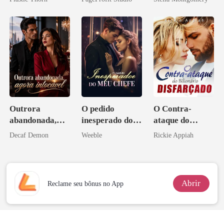
coração
Sangue
Outrora
O pedido
O Contra-
abandonada,
inesperado do
ataque do
agora intocável
meu chefe
Bilionário
Decaf Demon
Weeble
Rickie Appiah
Disfarçado
Abrir
Reclame seu bônus no App