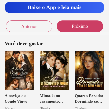
Baixe o App e leia mais
Próximo
Anterior
Você deve gostar
A noviça e o
Mimada no
Quarto Errado:
Conde Viúvo
casamento
Dormindo com
relâmpago com
o Tio do Meu
Mazane
IReader
Charlotte