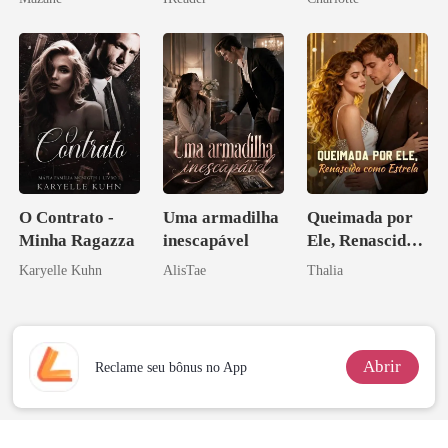
o magnata
Noivo
O Contrato -
Uma armadilha
Queimada por
Minha Ragazza
inescapável
Ele, Renascida
como Estrela
Karyelle Kuhn
AlisTae
Thalia
Abrir
Reclame seu bônus no App