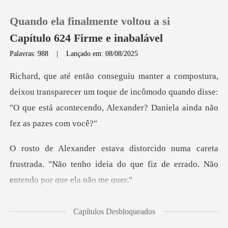
Quando ela finalmente voltou a si
Capítulo 624 Firme e inabalável
Palavras: 988
|
Lançado em: 08/08/2025
0
ransparecer um toque de incômodo quando disse:
Loja
"O que está aco
Histórico
reta
Sair
frustrada. "Não tenho ideia do que fiz de
Baixar App
d arri
Capítulos Desbloqueados