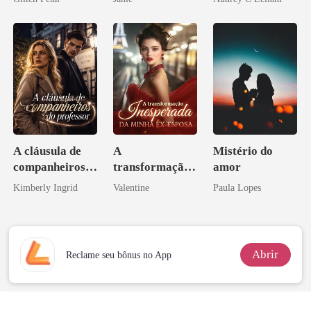
pai dele
A cláusula de
A
Mistério do
companheiros
transformação
amor
do professor
inesperada da
Kimberly Ingrid
Valentine
Paula Lopes
minha ex-
esposa
Abrir
Reclame seu bônus no App