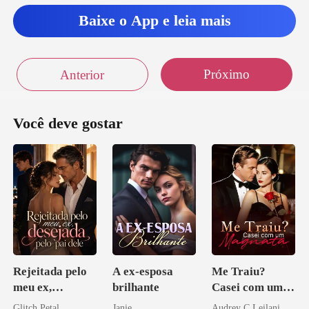
Baixe o App e leia mais
Próximo
Anterior
Você deve gostar
Rejeitada pelo
A ex-esposa
Me Traiu?
meu ex,
brilhante
Casei com um
desejada pelo
Magnata
Glitch Petal
Janie
Audrey C Leilani