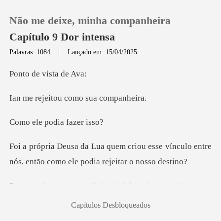
Não me deixe, minha companheira
Capítulo 9 Dor intensa
Palavras: 1084
|
Lançado em: 15/04/2025
0
e vista
tou como sua
Loja
podia faz
Histórico
u esse vínculo entre
Sair
nós, então como
itou, me
Baixar App
deixando sozinha no terraço, com os ol
Capítulos Desbloqueados