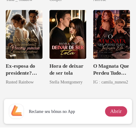
Don
namorado?!
Ex-esposa do
Hora de deixar
O Magnata Que
presidente?
de ser tola
Perdeu Tudo
Preciosa
Inclusive Ela
Rusted Rainbow
Stella Montgomery
IG : camila_nuness2
princesa de uma
família
mafiosa!
Abrir
Reclame seu bônus no App