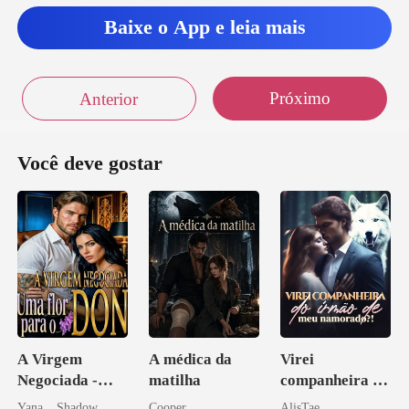
Baixe o App e leia mais
Próximo
Anterior
Você deve gostar
A Virgem
A médica da
Virei
Negociada -
matilha
companheira do
Uma flor para o
irmão de meu
Yana _ Shadow
Cooper
AlisTae