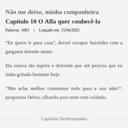
Não me deixe, minha companheira
Capítulo 10 O Alfa quer conhecê-la
Palavras: 1083
|
Lançado em: 15/04/2025
0
eixei escapar baixinho com
Loja
rida que até parecia que eu
Histórico
para a sua mãe?",
Sair
perguntou Debr
Baixar App
truquei de
Capítulos Desbloqueados
ar minha mãe co