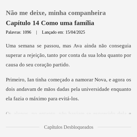
Não me deixe, minha companheira
Capítulo 14 Como uma família
Palavras: 1096
|
Lançado em: 15/04/2025
0
uia
superar a rejeição, tanto por conta da sua
Loja
gora os
Histórico
dois andavam de mãos dadas pela universi
Sair
o, não haviam se esq
Baixar App
Capítulos Desbloqueados