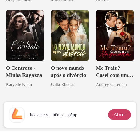
namorado?!
O Contrato -
O novo mundo
Me Traiu?
Minha Ragazza
após o divórcio
Casei com um
Magnata
Karyelle Kuhn
Calla Rhodes
Audrey C Leilani
Abrir
Reclame seu bônus no App