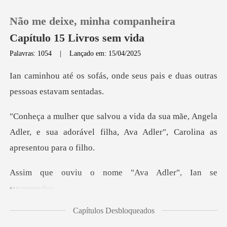
Não me deixe, minha companheira
Capítulo 15 Livros sem vida
Palavras: 1054
|
Lançado em: 15/04/2025
0
onde seus pais e duas outra
Loja
ãe, Angela
Adler, e sua adorável filha, Ava
Histórico
Sair
nome "Ava Adler",
Baixar App
Capítulos Desbloqueados
gela, seus olhos se vol