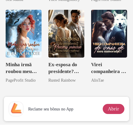
Contrato Real
da Híbrida
Minha irmã
Ex-esposa do
Virei
roubou meu
presidente?
companheira do
companheiro e
Preciosa
irmão de meu
PageProfit Studio
Rusted Rainbow
AlisTae
eu a deixei
princesa de uma
namorado?!
família
mafiosa!
Abrir
Reclame seu bônus no App