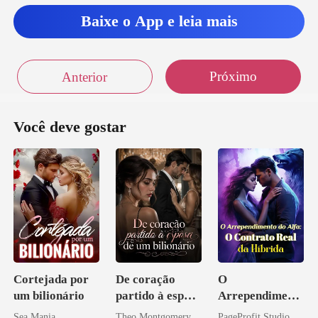
Baixe o App e leia mais
Próximo
Anterior
Você deve gostar
Cortejada por
De coração
O
um bilionário
partido à esposa
Arrependiment
de um bilionário
o do Alfa: O
Sea Mania
Theo Montgomery
PageProfit Studio