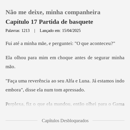
Não me deixe, minha companheira
Capítulo 17 Partida de basquete
Palavras: 1213
|
Lançado em: 15/04/2025
0
ãe, e perguntei:
em choque antes de
Loja
Histórico
a e Luna. Já estamos indo
embor
Sair
, então olhei para o Gama
Baixar App
Harp
Capítulos Desbloqueados
ue deseja, tu