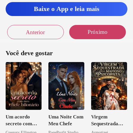
Baixe o App e leia mais
Próximo
Anterior
Você deve gostar
Um acordo
Uma Noite Com
Virgem
secreto com
Meu Chefe
Sequestrada
meu chefe
pelo Mafioso
Gregory Ellington
PageProfit Studio
Armotizei