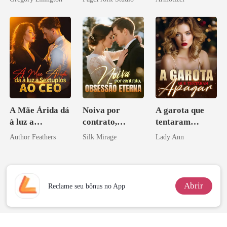
bilionário
Psicopata :
CONTRATO
DE SANGUE
A Mãe Árida dá
Noiva por
A garota que
à luz a
contrato,
tentaram
Sextuplos ao
obsessão eterna
apagar
Author Feathers
Silk Mirage
Lady Ann
CEO
Abrir
Reclame seu bônus no App