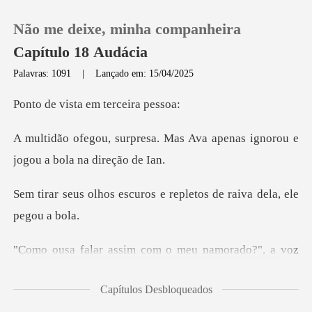
Não me deixe, minha companheira
Capítulo 18 Audácia
Palavras: 1091
|
Lançado em: 15/04/2025
0
sta em terc
Mas Ava apenas ignorou e
Loja
jo
Histórico
uros e repletos de raiva
Sair
u namorado?", a voz
Baixar App
irritada de
Capítulos Desbloqueados
viu Nova se aprox