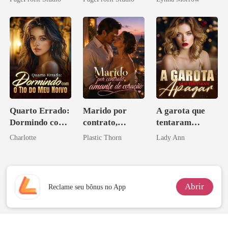
eu a deixei
Contrato Real
da Híbrida
Quarto Errado:
Marido por
A garota que
Dormindo com
contrato,
tentaram
o Tio do Meu
amante de
apagar
Charlotte
Plastic Thorn
Lady Ann
Noivo
coração
Abrir
Reclame seu bônus no App