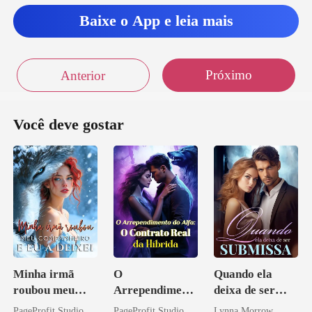
Baixe o App e leia mais
Próximo
Anterior
Você deve gostar
Minha irmã
O
Quando ela
roubou meu
Arrependiment
deixa de ser
companheiro e
o do Alfa: O
submissa
PageProfit Studio
PageProfit Studio
Lynna Morrow