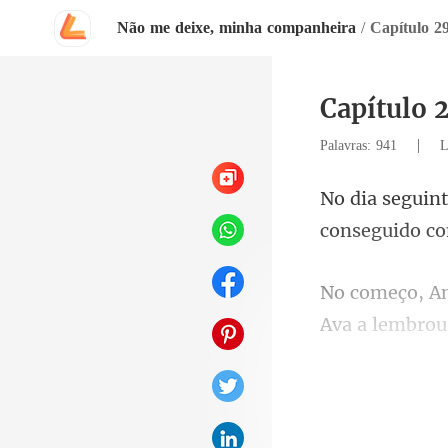
Não me deixe, minha companheira
/
Capítulo 
|
Palavras: 941
L
Ava a lembrou