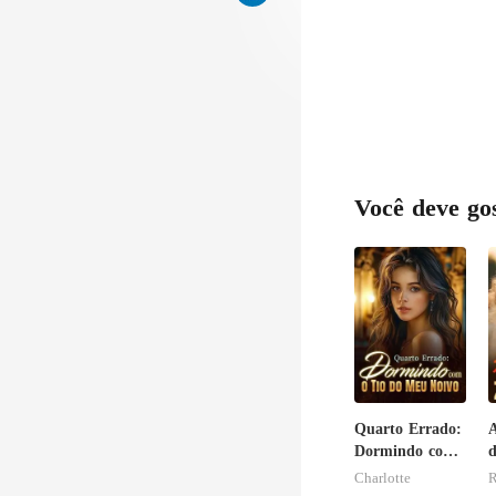
Você deve go
Quarto Errado:
A
Dormindo com
d
o Tio do Meu
v
Charlotte
Noivo
z