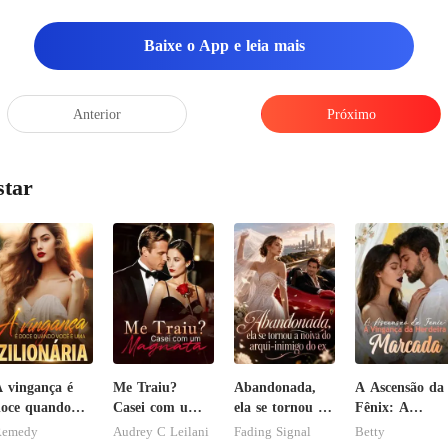
Baixe o App e leia mais
Anterior
Próximo
star
 vingança é
Me Traiu?
Abandonada,
A Ascensão da
oce quando
Casei com um
ela se tornou a
Fênix: A
ocê é uma
Magnata
noiva do arqui-
Vingança da
Remedy
Audrey C Leilani
Fading Signal
Betty
ilionária
inimigo do ex
Herdeira