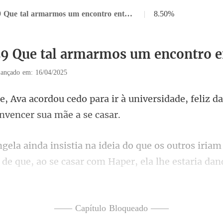
Capítulo 29 Que tal armarmos um encontro entre eles
|
8.50%
29 Que tal armarmos um encontro e
ançado em: 16/04/2025
r à universidade, feliz da
s iriam
 de que, ao se casar com
amasse muito o
—— Capítulo Bloqueado ——