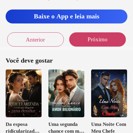
Baixe o App e leia mais
Próximo
Anterior
Você deve gostar
Da esposa
Uma segunda
Uma Noite Com
ridicularizada à
chance com meu
Meu Chefe