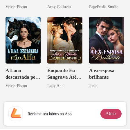
irmã que
amor bilionário
Velvet Piston
Arny Gallucio
PageProfit Studio
ninguém ousa
desafiar
A Luna
Enquanto Eu
A ex-esposa
descartada pelo
Sangrava Até a
brilhante
Alfa
Morte, Ele
Velvet Piston
Lady Ann
Janie
Acendia
Lanternas Para
Ela
Abrir
Reclame seu bônus no App