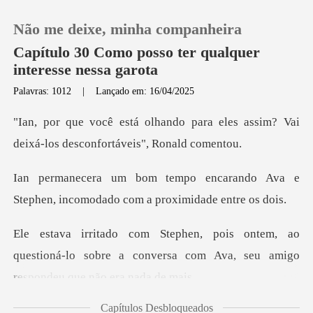
Não me deixe, minha companheira
Capítulo 30 Como posso ter qualquer
interesse nessa garota
Palavras: 1012
|
Lançado em: 16/04/2025
0
para eles assim? Vai
Loja
deixá-los d
arando Ava e
Histórico
Stephen, incomodado
Sair
ao
questioná-lo sobre a conversa com Ava, s
Baixar App
Capítulos Desbloqueados
ntan