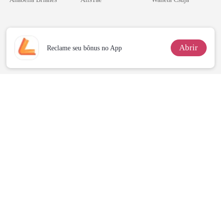
namorado?!
Melhor Amiga
Abrir
Reclame seu bônus no App