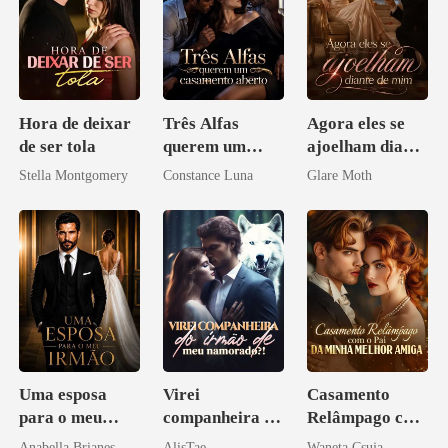
Hora de deixar
Três Alfas
Agora eles se
de ser tola
querem um
ajoelham diante
casamento
de mim
Stella Montgomery
Constance Luna
Glare Moth
aberto
Uma esposa
Virei
Casamento
para o meu
companheira do
Relâmpago com
irmão
irmão de meu
o Pai da Minha
Anabella Brianes
AlisTae
Waneta Csuja