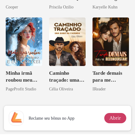
Ele Jurou Odiar
Cooper
Priscila Ozilio
Karyelle Kuhn
Minha irmã
Caminho
Tarde demais
roubou meu
traçado: uma
para me
companheiro e
babá na fazenda
reconquistar!
PageProfit Studio
Célia Oliveira
IReader
eu a deixei
Abrir
Reclame seu bônus no App