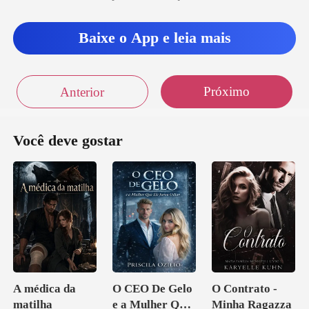
Baixe o App e leia mais
Próximo
Anterior
Você deve gostar
A médica da
O CEO De Gelo
O Contrato -
matilha
e a Mulher Que
Minha Ragazza