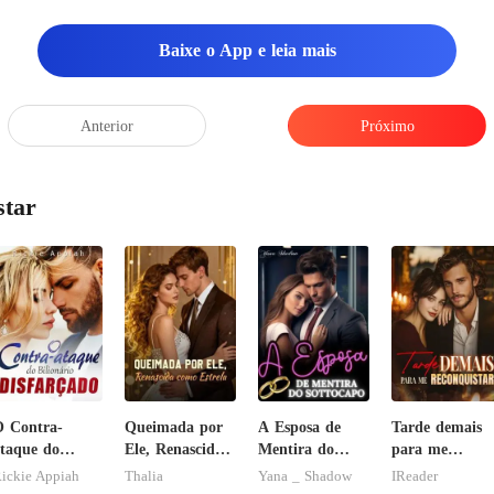
Baixe o App e leia mais
Anterior
Próximo
star
 Contra-
Queimada por
A Esposa de
Tarde demais
taque do
Ele, Renascida
Mentira do
para me
ilionário
como Estrela
Sottocapo
reconquistar!
ickie Appiah
Thalia
Yana _ Shadow
IReader
isfarçado