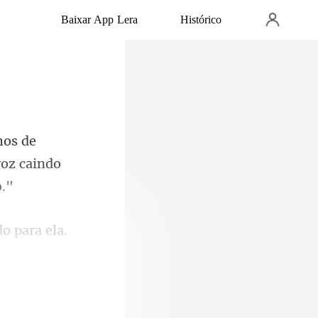
Baixar App Lera
Histórico
voz ca
o para ela.