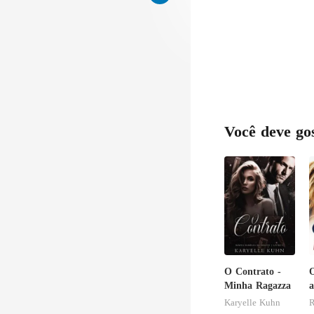
Você deve go
O Contrato -
O
Minha Ragazza
a
B
Karyelle Kuhn
R
D