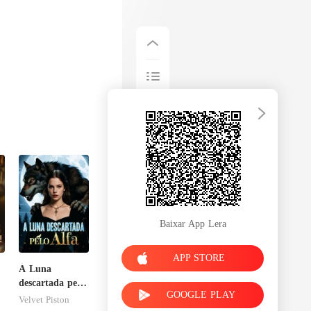
Baixar App Lera
APP STORE
A Luna
descartada pelo
GOOGLE PLAY
Alfa
Velvet Piston