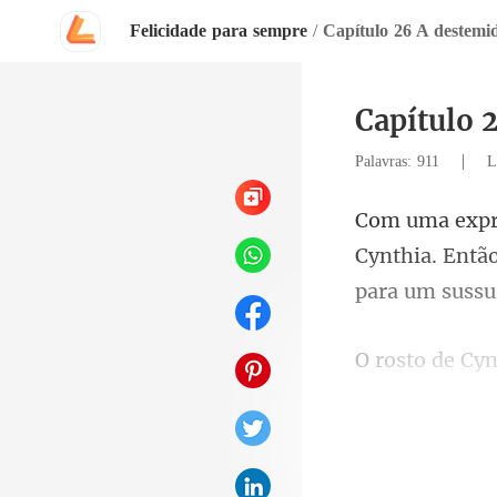
Felicidade para sempre
/
Capítulo 26 A destemi
Capítulo 
|
Palavras: 911
L
ynthia. Então
Mas antes qu