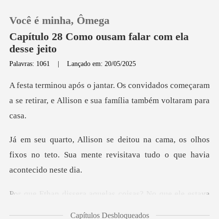
Você é minha, Ômega
Capítulo 28 Como ousam falar com ela
desse jeito
Palavras: 1061
|
Lançado em: 20/05/2025
0
dados começaram
Loja
a se retirar, e Allison
Histórico
, os olhos
fixos no teto. Sua mente revisit
Sair
Baixar App
aquelas coisas? No que
Capítulos Desbloqueados