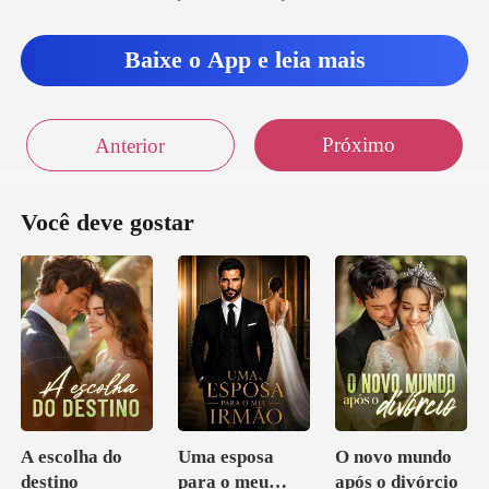
te, ela
Baixe o App e leia mais
Próximo
Anterior
Você deve gostar
A escolha do
Uma esposa
O novo mundo
destino
para o meu
após o divórcio