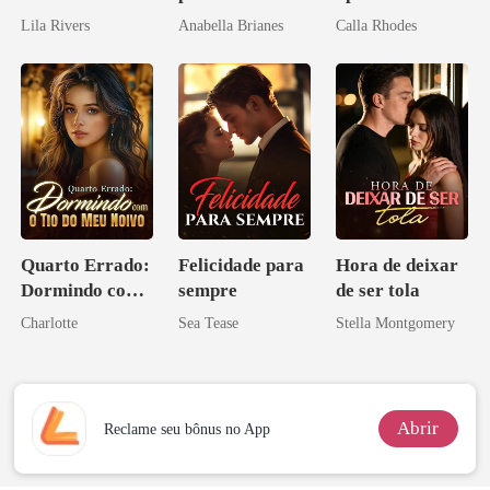
irmão
Lila Rivers
Anabella Brianes
Calla Rhodes
Quarto Errado:
Felicidade para
Hora de deixar
Dormindo com
sempre
de ser tola
o Tio do Meu
Charlotte
Sea Tease
Stella Montgomery
Noivo
Abrir
Reclame seu bônus no App