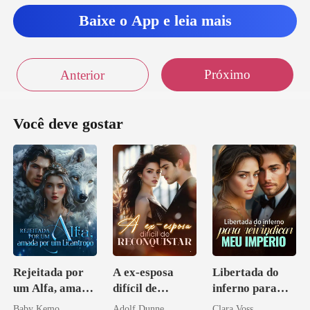
Baixe o App e leia mais
do
Próximo
Anterior
Você deve gostar
Rejeitada por
A ex-esposa
Libertada do
um Alfa, amada
difícil de
inferno para
por um
reconquistar
reivindicar meu
Baby Kemo
Adolf Dunne
Clara Voss