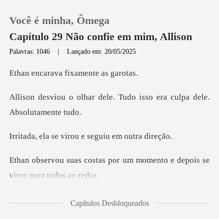
Você é minha, Ômega
Capítulo 29 Não confie em mim, Allison
Palavras: 1046
|
Lançado em: 20/05/2025
0
va fixamente
ele. Tudo isso era culpa
Loja
Histórico
virou e seguiu
Sair
por um momento e depois se
Baixar App
sobre ela de novo, eu mesmo
Capítulos Desbloqueados