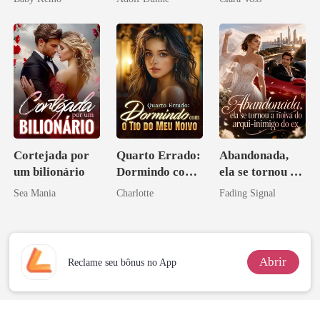
Licantropo
império
Cortejada por
Quarto Errado:
Abandonada,
um bilionário
Dormindo com
ela se tornou a
o Tio do Meu
noiva do arqui-
Sea Mania
Charlotte
Fading Signal
Noivo
inimigo do ex
Abrir
Reclame seu bônus no App