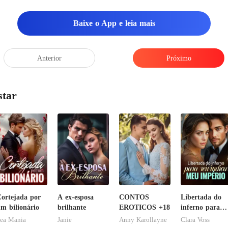
do comigo?", pens
Baixe o App e leia mais
Ryan, que a o
Anterior
Próximo
star
ortejada por
A ex-esposa
CONTOS
Libertada do
m bilionário
brilhante
EROTICOS +18
inferno para
reivindicar me
ea Mania
Janie
Anny Karollayne
Clara Voss
império