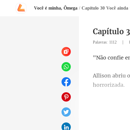
Você é minha, Ômega
/
Capítulo 30 Você aind
Capítulo 
|
Palavras: 1112
ie 
não