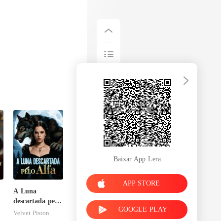
Baixar App Lera
APP STORE
A Luna
descartada pelo
GOOGLE PLAY
u
Alfa
Velvet Piston