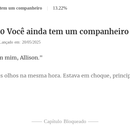
a tem um companheiro
|
13.22%
30 Você ainda tem um companheiro
Lançado em: 20/05/2025
em mim
sma hora. Estava em choque,
e permitiu que ele a b
—— Capítulo Bloqueado ——