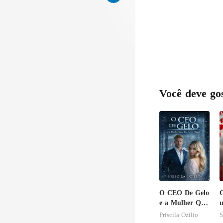
Você deve go
O CEO De Gelo
C
e a Mulher Que
u
Ele Jurou
Priscila Ozilio
S
Odiar