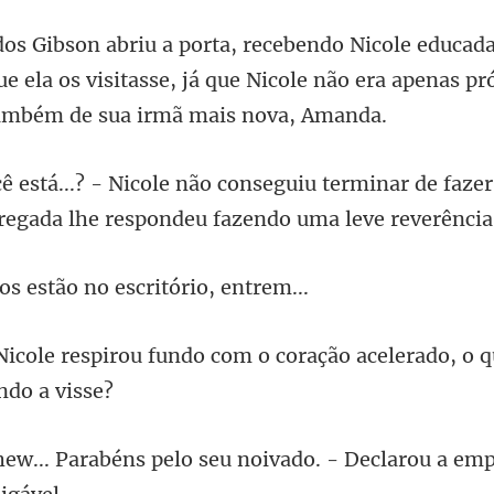
e ela os visitasse, já que Nicole não era
u terminar de fazer
re
s estão no escr
do com o coração acelerado, o 
elo seu noivado. - Declarou a e