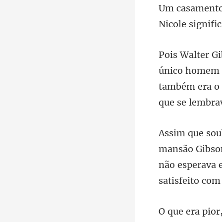
Nicole sig
o homem q
também e
não esperava e