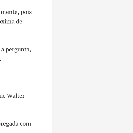
te, pois
 a pergunta,
que