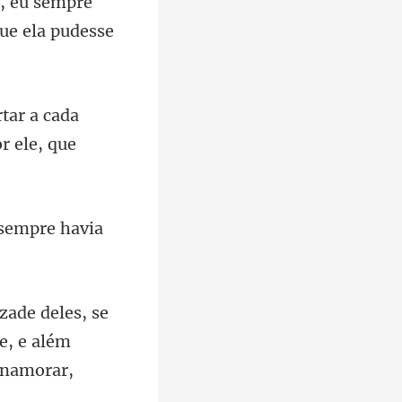
, eu sempre
rtar a cada
 sempre havia
e, e além