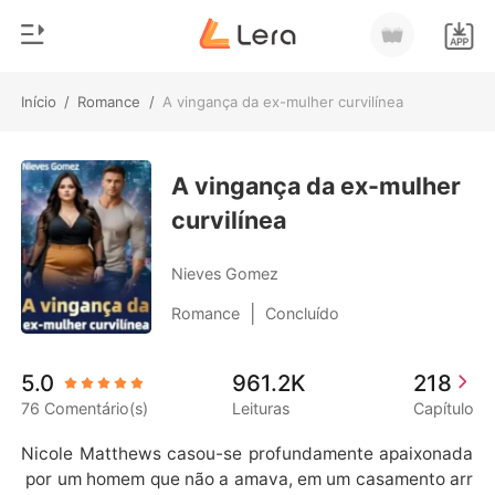
Início
/
Romance
/
A vingança da ex-mulher curvilínea
0
Início
Loja
A vingança da ex-mulher
Gênero
curvilínea
Moderno
Histórico
Lobisomem
Nieves Gomez
Sair
Contos
|
Romance
Concluído
Romance
Baixar App
5.0
961.2K
218
Bilionários
76 Comentário(s)
Leituras
Capítulo
Ranking
Nicole Matthews casou-se profundamente apaixonada
 por um homem que não a amava, em um casamento arr