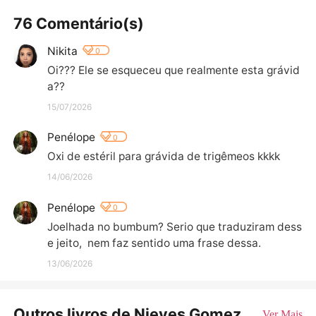
76 Comentário(s)
Nikita
0
Oi??? Ele se esqueceu que realmente esta grávid
a??
15/07/2026
Penélope
0
Oxi de estéril para grávida de trigêmeos kkkk
14/06/2026
Penélope
0
Joelhada no bumbum? Serio que traduziram dess
e jeito,  nem faz sentido uma frase dessa.
13/06/2026
Outros livros de Nieves Gomez
Ver Mais