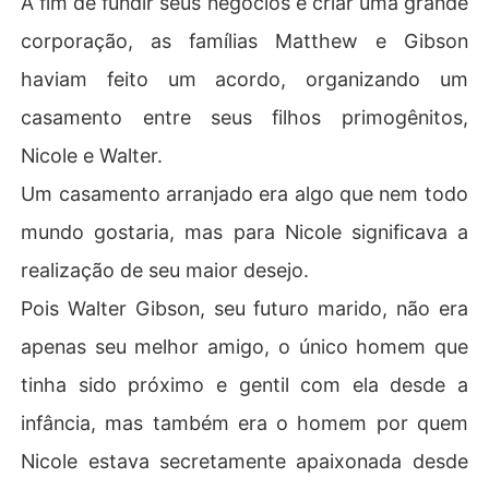
A fim de fundir seus negócios e criar uma grande
E uma noite, em um bar, uma mulher linda, curvilínea e d
corporação, as famílias Matthew e Gibson
esconhecida se aproxima de Patrick e fala com ele. Ess
a mulher faz uma proposta incomum a Patrick, que ele a
haviam feito um acordo, organizando um
cha muito interessante e não pode recusar.
casamento entre seus filhos primogênitos,
Nicole e Walter.
Um casamento arranjado era algo que nem todo
mundo gostaria, mas para Nicole significava a
realização de seu maior desejo.
Pois Walter Gibson, seu futuro marido, não era
apenas seu melhor amigo, o único homem que
tinha sido próximo e gentil com ela desde a
infância, mas também era o homem por quem
Nicole estava secretamente apaixonada desde