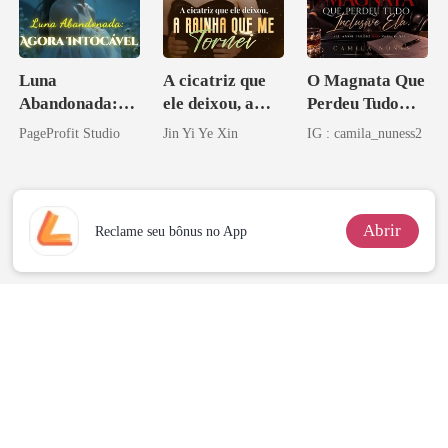
Luna
A cicatriz que
O Magnata Que
Abandonada:
ele deixou, a
Perdeu Tudo
Agora Intocável
rainha que me
Inclusive Ela
PageProfit Studio
Jin Yi Ye Xin
IG : camila_nuness2
tornei
Abrir
Reclame seu bônus no App