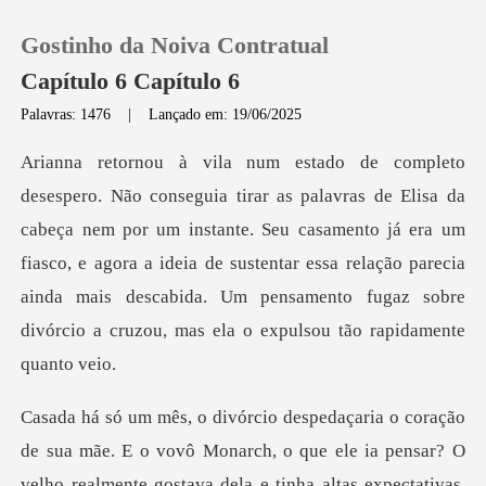
Gostinho da Noiva Contratual
Capítulo 6 Capítulo 6
Palavras: 1476
|
Lançado em: 19/06/2025
0
Loja
nem por um instante. Seu casamento já era um
fiasco, e agora a ideia de sustentar essa relação parecia
Histórico
aind
Sair
Baixar App
ente gostava dela e tinha altas expectativas.