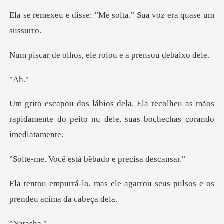
: "Me solta." Sua voz
s, ele rolou e a p
A
colheu as mãos
rapidamente do peito nu d
está bêbado e pr
le agarrou seus pulsos e os
tas