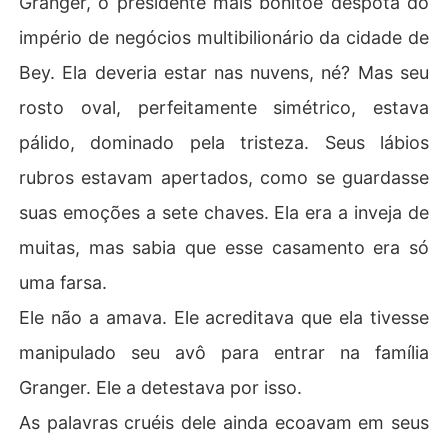
Granger, o presidente mais bonitoe déspota do
perava que, na noite de núpcias, ele lhe apresentasse u
império de negócios multibilionário da cidade de
m contrato - o casamento deles duraria apenas dois an
os e ele nunca se apaixonaria por ela!

Bey. Ela deveria estar nas nuvens, né? Mas seu
Ela não teve escolha a não ser desempenhar o papel de 
rosto oval, perfeitamente simétrico, estava
sua boa esposa.

Ela pensou que ele nunca a tocaria, mas naquela noite,
pálido, dominado pela tristeza. Seus lábios
 ele dormiu com ela.

rubros estavam apertados, como se guardasse
Talvez ainda houvesse uma chance de ela conquistar s
eu coração. Mas logo percebeu que ele dormiu com ela
suas emoções a sete chaves. Ela era a inveja de
 apenas porque ela se parecia com a mulher que ele am
muitas, mas sabia que esse casamento era só
ava.

Arianna decidiu ir embora, mas naquele momento ela nã
uma farsa.
o sabia que Lancelot já havia superado aquela mulher e 
Ele não a amava. Ele acreditava que ela tivesse
se apaixonado por ela...

manipulado seu avô para entrar na família
Qual seria o destino deles? Será que eles se apaixonari
Granger. Ele a detestava por isso.
am ou o destino planejaria algo cruel para eles?
As palavras cruéis dele ainda ecoavam em seus