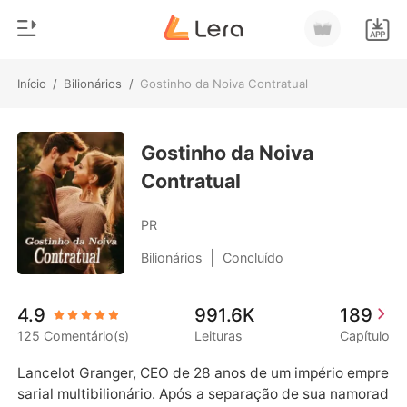
Início
/
Bilionários
/
Gostinho da Noiva Contratual
0
Início
Loja
Gostinho da Noiva
Gênero
Contratual
Moderno
Histórico
Lobisomem
PR
Sair
Contos
|
Bilionários
Concluído
Romance
Baixar App
4.9
991.6K
189
Bilionários
125 Comentário(s)
Leituras
Capítulo
Ranking
Lancelot Granger, CEO de 28 anos de um império empre
sarial multibilionário. Após a separação de sua namorad