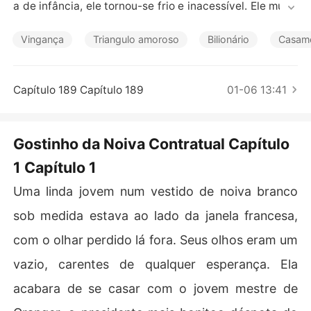
Contos Curtos
a de infância, ele tornou-se frio e inacessível. Ele mudo
u as mulheres como pano.

Arianna Raener, mulher independente de 23 anos, traba
Vingança
Triangulo amoroso
Bilionário
Casame
lhava numa pequena empresa start-up. Ela era uma me
nina simples, morava com a mãe e o irmão. Mas ela esta
va tendo problemas para pagar as contas médicas da d
Capítulo 189 Capítulo 189
01-06 13:41
oença do irmão.

Duas pessoas diferentes, de dois mundos diferentes, a
cabaram ficando juntas por causa de um casamento arr
Gostinho da Noiva Contratual Capítulo
anjado. Mas Lancelot amava apenas sua namorada de i
1 Capítulo 1
nfância e ainda esperava seu retorno. Ele odiava a mulh
er arranjada pela sua família. Como não podia recusar,
Uma linda jovem num vestido de noiva branco
 ele assinou contrato com a Arianna. Eles se divorciaria
m depois de dois anos.

sob medida estava ao lado da janela francesa,
Arianna concordou com esse acordo por causa das con
com o olhar perdido lá fora. Seus olhos eram um
tas médicas de seu irmão que a família Granger promet
eu arcar se ela se casasse com Lancelot. Ela assinou o
vazio, carentes de qualquer esperança. Ela
 contrato sem hesitação.

acabara de se casar com o jovem mestre de
No início, ela pensou que poderia mudar ele, mas não es