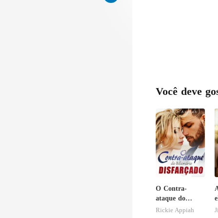
Você deve go
O Contra-
A
ataque do
e
Bilionário
r
Rickie Appiah
J
Disfarçado
t