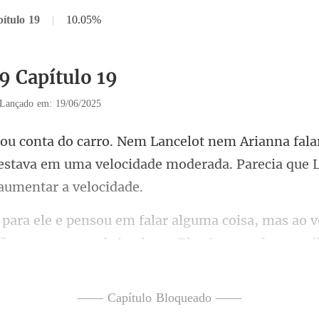
ítulo 19
|
10.05%
9 Capítulo 19
Lançado em: 19/06/2025
a
o estava em uma velocidade moderada.
mas ao ve
ão se atreveu a ab
—— Capítulo Bloqueado ——