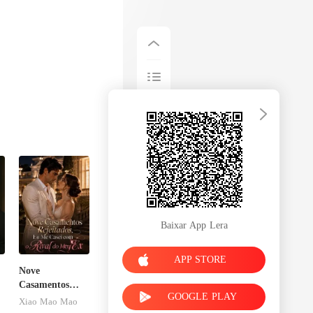
Baixar App Lera
APP STORE
Nove
Casamentos
GOOGLE PLAY
Rejeitados, Eu
Xiao Mao Mao
Me Casei com o