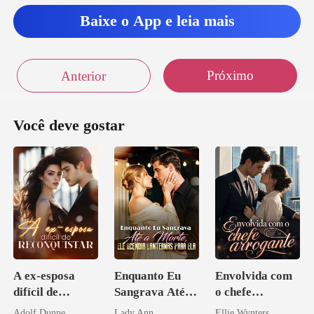
Baixe o App e leia mais
Próximo
Anterior
Você deve gostar
A ex-esposa
Enquanto Eu
Envolvida com
difícil de
Sangrava Até a
o chefe
reconquistar
Morte, Ele
arrogante
Adolf Dunne
Lady Ann
Ellie Wynters