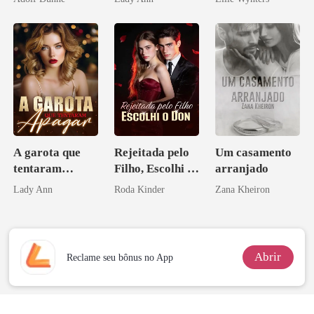
Acendia
Lanternas Para
Ela
A garota que
Rejeitada pelo
Um casamento
tentaram
Filho, Escolhi o
arranjado
apagar
Don
Lady Ann
Roda Kinder
Zana Kheiron
Abrir
Reclame seu bônus no App