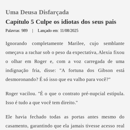
Uma Deusa Disfarçada
Capítulo 5 Culpe os idiotas dos seus pais
Palavras: 989
|
Lançado em: 11/08/2025
0
ctativa, Alexia fixou
Loja
o olhar em Roger e, com a voz carregada de uma
indignação fri
Histórico
Sair
ato pré-nupcial estipula.
Isso
Baixar App
smo do
casamento, garantindo que ela jamai