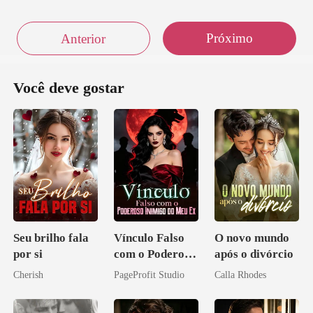
Próximo
Anterior
Você deve gostar
Seu brilho fala
Vínculo Falso
O novo mundo
por si
com o Poderoso
após o divórcio
Inimigo do Meu
Cherish
PageProfit Studio
Calla Rhodes
Ex