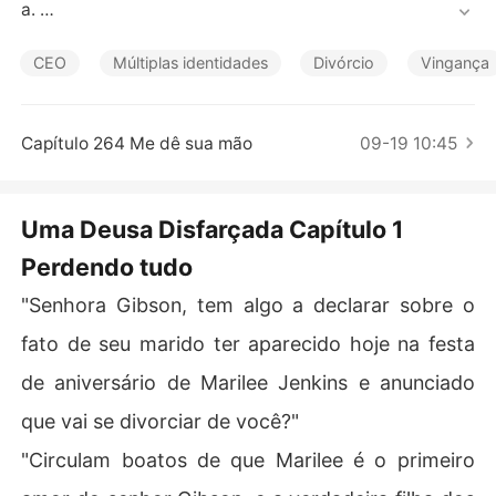
Contos Curtos
a. 

O mundo esperava que ela desmoronasse, mas Waylon, 
CEO
Múltiplas identidades
Divórcio
Vingança
um misterioso magnata, segurou sua mão. Enquanto os
 céticos pensavam que ele a deixaria em breve, Alexia r
evelou suas identidades secretas, surpreendendo a tod
Capítulo 264 Me dê sua mão
09-19 10:45
os. 

Seu ex veio implorar por perdão, mas ela o rejeitou e se
Uma Deusa Disfarçada Capítulo 1
 virou para Waylon. "Querido, não se preocupe, você po
Perdendo tudo
de contar comigo."

"Senhora Gibson, tem algo a declarar sobre o
Ele acariciou sua bochecha. "Querida, prefiro que conte 
comigo."

fato de seu marido ter aparecido hoje na festa
de aniversário de Marilee Jenkins e anunciado
Recentemente, comunidades internacionais ficaram pe
rplexas com três coisas: o divórcio de Alexia, o casame
que vai se divorciar de você?"
nto de Waylon e a aliança imparável dos dois.
"Circulam boatos de que Marilee é o primeiro