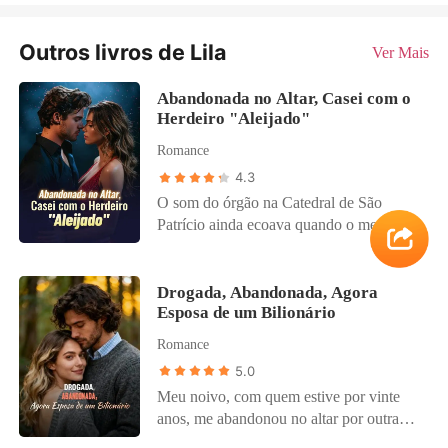
Outros livros de Lila
Ver Mais
Abandonada no Altar, Casei com o
Herdeiro "Aleijado"
Romance
4.3
O som do órgão na Catedral de São
Patrício ainda ecoava quando o meu
mundo desabou em silêncio absoluto.
Diante de quinhentos convidados da elite,
o homem que eu amava há quatro anos
Drogada, Abandonada, Agora
Esposa de um Bilionário
soltou a minha mão e caminhou
calmamente até à minha madrinha de
Romance
casamento. O ""sim"" que eu esperava
5.0
transformou-se no anúncio cruel de que
Meu noivo, com quem estive por vinte
eu era apenas um passatempo descartável.
anos, me abandonou no altar por outra
Blake Miller rejeitou-me publicamente,
mulher. Uma mentirosa manipuladora que
trocando-me pela minha melhor amiga,