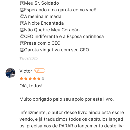
👏Meu Sr. Soldado

👏Esperando uma garota como você

👏A menina mimada

👏A Noite Encantada

👏Não Quebre Meu Coração

👏CEO indiferente e a Esposa carinhosa

👏Presa com o CEO

👏Garota vingativa com seu CEO
19/09/2025
Victor
0
5
Olá, todos!

Muito obrigado pelo seu apoio por este livro.

Infelizmente, o autor desse livro ainda está escre
vendo, e já traduzimos todos os capítulos lançad
os, precisamos de PARAR o lançamento deste livr