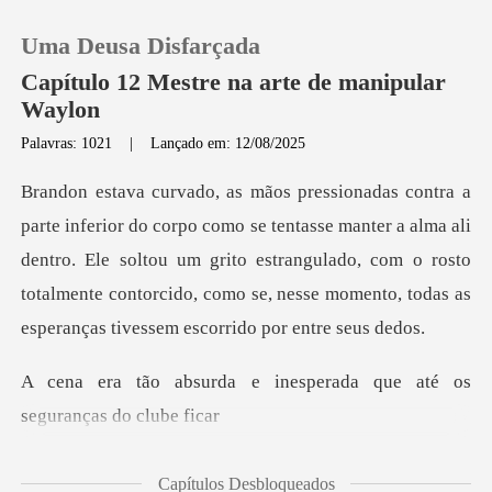
Uma Deusa Disfarçada
Capítulo 12 Mestre na arte de manipular
Waylon
Palavras: 1021
|
Lançado em: 12/08/2025
0
Loja
sse manter a alma ali
dentro. Ele soltou um grito estrangulado, com o rosto
Histórico
totalmente cont
Sair
inesperada que até os
s
Baixar App
Capítulos Desbloqueados