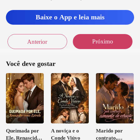
Baixe o App e leia mais
Próximo
Anterior
Você deve gostar
Queimada por
A noviça e o
Marido por
Ele, Renascida
Conde Viúvo
contrato,