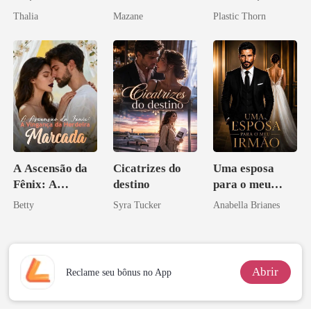
como Estrela
amante de
Thalia
Mazane
Plastic Thorn
coração
A Ascensão da
Cicatrizes do
Uma esposa
Fênix: A
destino
para o meu
Vingança da
irmão
Betty
Syra Tucker
Anabella Brianes
Herdeira
Marcada
Abrir
Reclame seu bônus no App