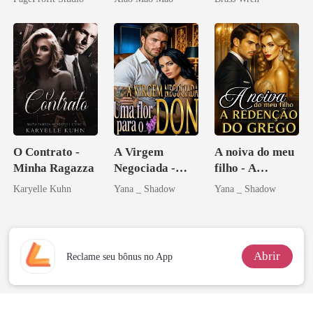
Contrato Real
Me Casei com o
da Híbrida
Rival do Meu
Ex
O Contrato -
A Virgem
A noiva do meu
Minha Ragazza
Negociada -
filho - A
Uma flor para o
Redenção do
Karyelle Kuhn
Yana _ Shadow
Yana _ Shadow
Don
grego
Abrir
Reclame seu bônus no App