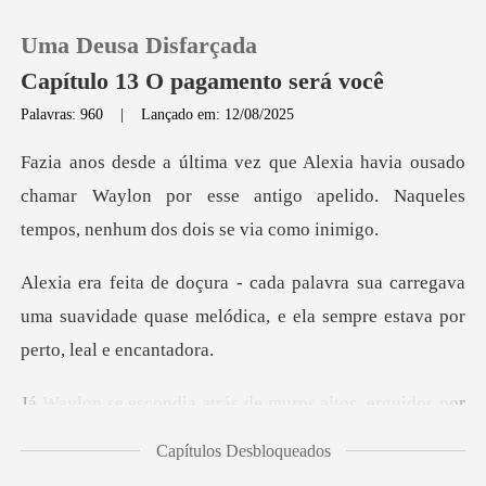
Uma Deusa Disfarçada
Capítulo 13 O pagamento será você
Palavras: 960
|
Lançado em: 12/08/2025
0
sado
chamar Waylon por esse antigo apelido. Naque
Loja
carregava
Histórico
uma suavidade quase melódica, e el
Sair
a atrás de muros alt
Baixar App
Capítulos Desbloqueados