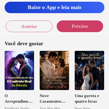
Baixe o App e leia mais
Próximo
Anterior
Você deve gostar
O
Nove
Uma garota e
Arrependiment
Casamentos
quatro feras
o do Alfa: O
Rejeitados, Eu
PageProfit Studio
Xiao Mao Mao
Brass Wren