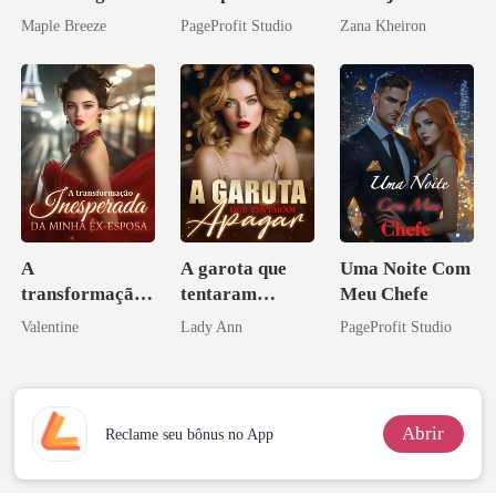
vida e um
o do Alfa:
Maple Breeze
PageProfit Studio
Zana Kheiron
homem melhor
Perder Sua
Verdadeira
Companheira
A
A garota que
Uma Noite Com
transformação
tentaram
Meu Chefe
inesperada da
apagar
Valentine
Lady Ann
PageProfit Studio
minha ex-
esposa
Abrir
Reclame seu bônus no App