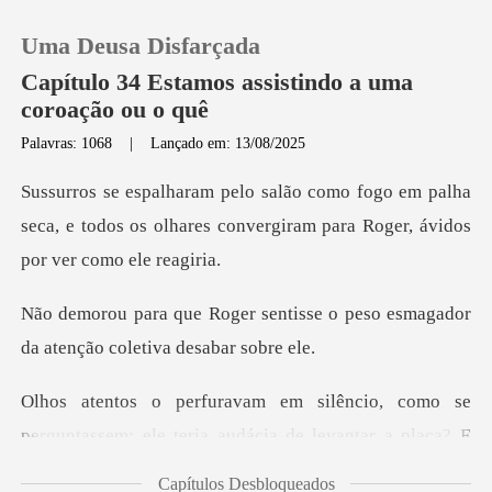
Uma Deusa Disfarçada
Capítulo 34 Estamos assistindo a uma
coroação ou o quê
Palavras: 1068
|
Lançado em: 13/08/2025
0
em palha
Loja
seca, e todos os olhares convergiram
Histórico
tisse o peso esmagador
da aten
Sair
, como se
Baixar App
perguntassem: ele teria audá
Capítulos Desbloqueados