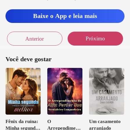
Baixe o App e leia mais
Próximo
Anterior
Você deve gostar
Fênix da ruína:
O
Um casamento
Minha segunda
Arrependiment
arranjado