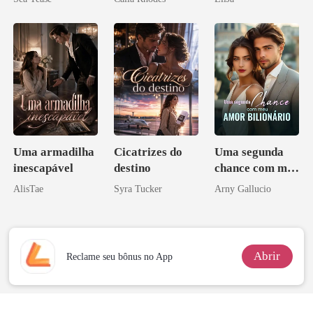
Uma armadilha
Cicatrizes do
Uma segunda
inescapável
destino
chance com meu
amor bilionário
AlisTae
Syra Tucker
Arny Gallucio
Abrir
Reclame seu bônus no App