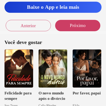
Baixe o App e leia mais
Próximo
Anterior
Você deve gostar
Felicidade para
O novo mundo
Por favor, papai
sempre
após o divórcio
Sea Tease
Calla Rhodes
EliJa