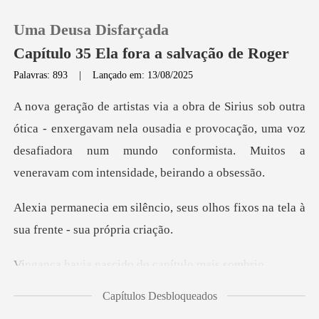
Uma Deusa Disfarçada
Capítulo 35 Ela fora a salvação de Roger
Palavras: 893
|
Lançado em: 13/08/2025
0
xergavam nela ousadia e provocação, uma voz
Loja
desafiadora num mundo co
Histórico
seus olhos fixos na tela à
Sair
su
ascido do capítu
Baixar App
Capítulos Desbloqueados