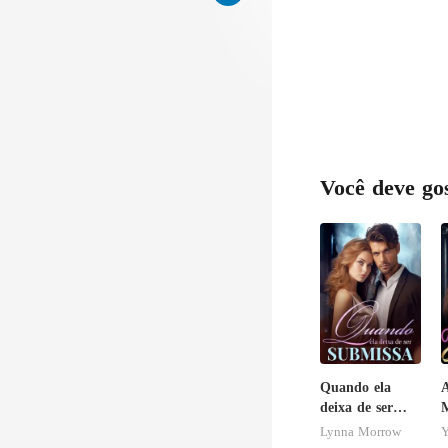
n
Você deve go
Quando ela
A
deixa de ser
M
submissa
S
Lynna Morrow
Y