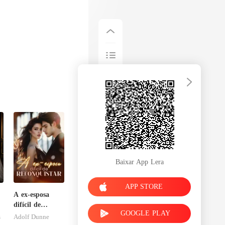
Baixar App Lera
APP STORE
A ex-esposa
difícil de
GOOGLE PLAY
reconquistar
s
Adolf Dunne