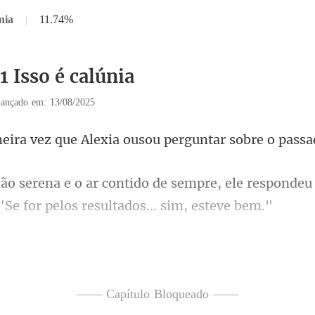
nia
|
11.74%
1 Isso é calúnia
ançado em: 13/08/2025
e Alexia ousou perguntar s
empre, ele respondeu
 "Se
dizer uma palavra, um pacto p
—— Capítulo Bloqueado ——