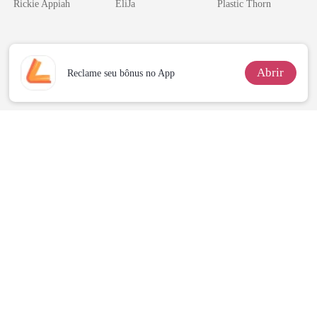
Rickie Appiah
EliJa
Plastic Thorn
Disfarçado
coração
Abrir
Reclame seu bônus no App