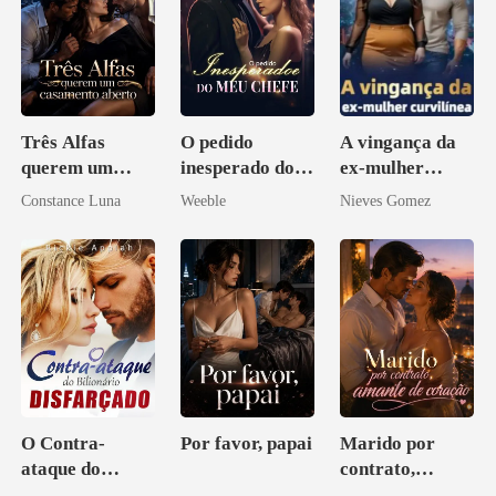
Três Alfas
O pedido
A vingança da
querem um
inesperado do
ex-mulher
casamento
meu chefe
curvilínea
Constance Luna
Weeble
Nieves Gomez
aberto
O Contra-
Por favor, papai
Marido por
ataque do
contrato,
Bilionário
amante de