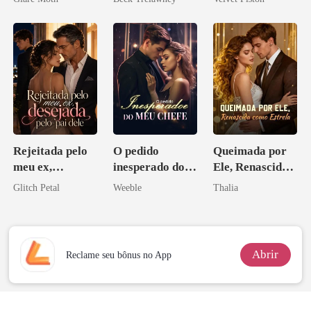
Rejeitada pelo
O pedido
Queimada por
meu ex,
inesperado do
Ele, Renascida
desejada pelo
meu chefe
como Estrela
Glitch Petal
Weeble
Thalia
pai dele
Abrir
Reclame seu bônus no App