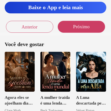
Baixe o App e leia mais
Próximo
Anterior
Você deve gostar
Agora eles se
A mulher traída
A Luna
ajoelham diante
é uma lenda
descartada pelo
de mim
mundial
Alfa
Glare Moth
Beck Trelawney
Velvet Piston