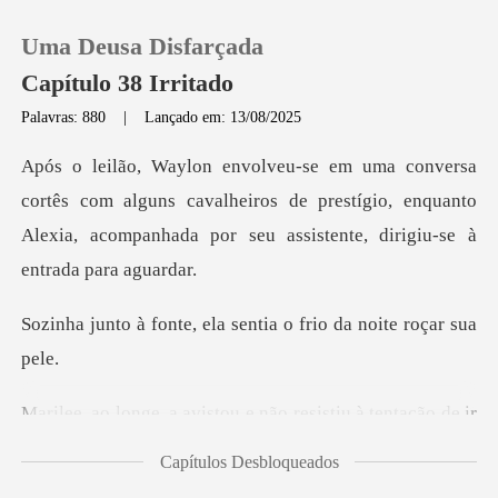
Uma Deusa Disfarçada
Capítulo 38 Irritado
Palavras: 880
|
Lançado em: 13/08/2025
0
m alguns cavalheiros de prestígio, enquanto
Loja
Alexia, acompan
Histórico
ela sentia o frio da
Sair
o resistiu à tentação de ir
Baixar App
provo
Capítulos Desbloqueados