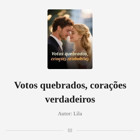
0
Loja
Histórico
Votos quebrados, corações
verdadeiros
Sair
Autor:
Lila
Baixar App