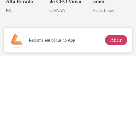
Alfa Errado
do CEO Viúvo
amor
PR
CINVAN
Paula Lopes
Abrir
Reclame seu bônus no App