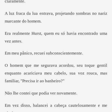
a, projetando sombras no
quem eu só havia enco
recuei subcon
ntil
enquanto acariciava meu cabelo, sua voz
i que podia v
cei a cabeça cautel