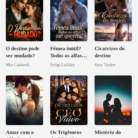
O destino pode
Fêmea inútil?
Cicatrizes do
ser mudado?
Todos os alfas
destino
me querem!
Mia Caldwell
Scrap Lullaby
Syra Tucker
Amor com o
Os Trigêmeos
Mistério do