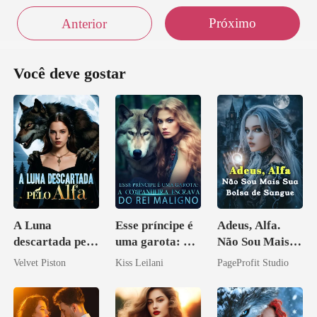
Próximo
Anterior
Você deve gostar
A Luna
Esse príncipe é
Adeus, Alfa.
descartada pelo
uma garota: A
Não Sou Mais
Alfa
companheira
Sua Bolsa de
Velvet Piston
Kiss Leilani
PageProfit Studio
escrava do rei
Sangue
maligno