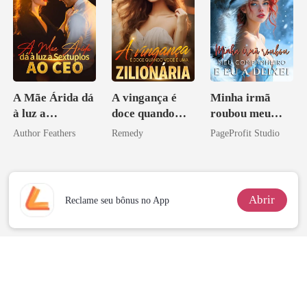
A Mãe Árida dá
A vingança é
Minha irmã
à luz a
doce quando
roubou meu
Sextuplos ao
você é uma
companheiro e
Author Feathers
Remedy
PageProfit Studio
CEO
zilionária
eu a deixei
Abrir
Reclame seu bônus no App