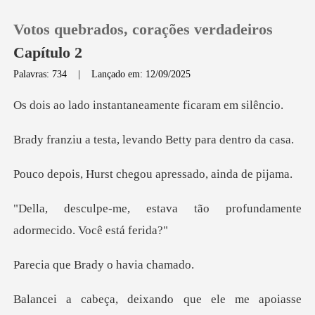
Votos quebrados, corações verdadeiros
Capítulo 2
Palavras: 734
|
Lançado em: 12/09/2025
0
stantaneamente fic
ta, levando Betty p
Loja
t chegou apressado
Histórico
va tão profundamente
Sair
ador
Brady o ha
Baixar App
que ele me apoiasse