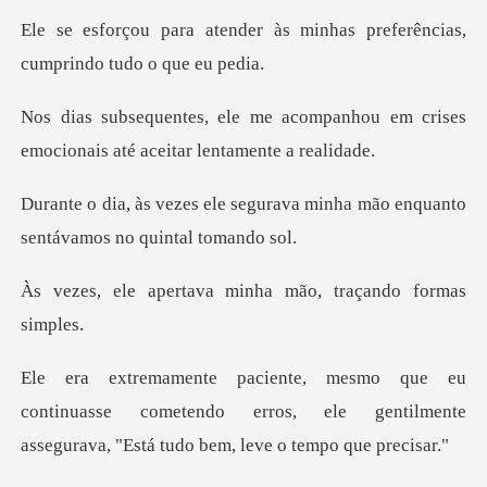
às minhas preferências,
cum
ompanhou em crises
emocionais at
gurava minha mão enquanto
sent
ava minha mão, traç
inuasse cometendo erros, ele gentilmente
assegur