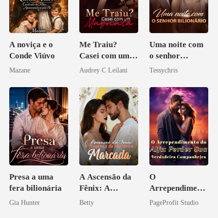
A noviça e o
Me Traiu?
Uma noite com
Conde Viúvo
Casei com um
o senhor
Magnata
Bilionário
Mazane
Audrey C Leilani
Tessychris
Presa a uma
A Ascensão da
O
fera bilionária
Fênix: A
Arrependiment
Vingança da
o do Alfa:
Gia Hunter
Betty
PageProfit Studio
Herdeira
Perder Sua