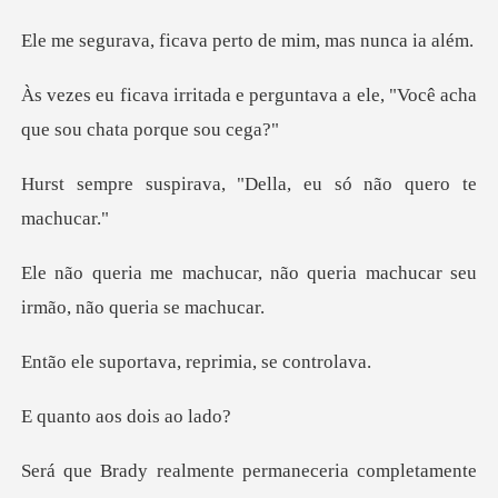
cava perto de mim,
perguntava a ele, "Você acha
q
va, "Della, eu só nã
não queria machucar seu
ir
tava, reprimia,
aos dois