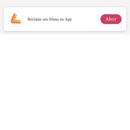
Marcada
Verdadeira
Companheira
Abrir
Reclame seu bônus no App