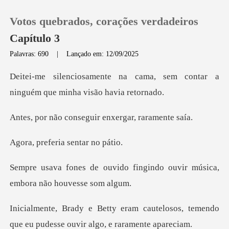
Votos quebrados, corações verdadeiros
Capítulo 3
Palavras: 690
|
Lançado em: 12/09/2025
0
cama, sem contar a
ninguém qu
Loja
nseguir enxergar,
Histórico
eria sentar
Sair
o fingindo ouvir música,
em
Baixar App
autelosos, temendo
que eu pudesse