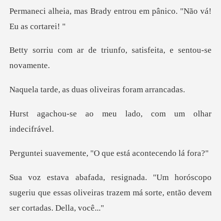
ady entrou em pânico. "N
triunfo, satisfeita,
duas oliveiras f
meu lado, com um o
te, "O que está ac
opo
sugeriu que essas oliveiras trazem má sor