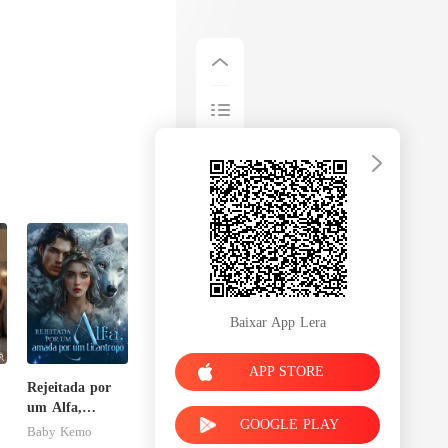
Baixar App Lera
APP STORE
Rejeitada por
um Alfa,
GOOGLE PLAY
amada por um
Baby Kemo
Licantropo