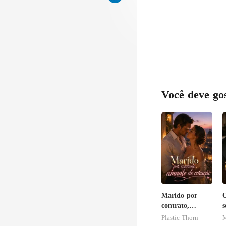
Você deve go
Marido por
O
contrato,
s
amante de
Plastic Thorn
M
coração