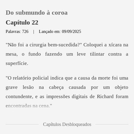
Do submundo à coroa
Capítulo 22
Palavras: 726
|
Lançado em: 09/09/2025
0
oquei a xícara na
mesa, o fundo fazend
Loja
Histórico
rave lesão na cabeça causada por um objeto
Sair
contundente, e a
Baixar App
o tablet, cuja t
Capítulos Desbloqueados