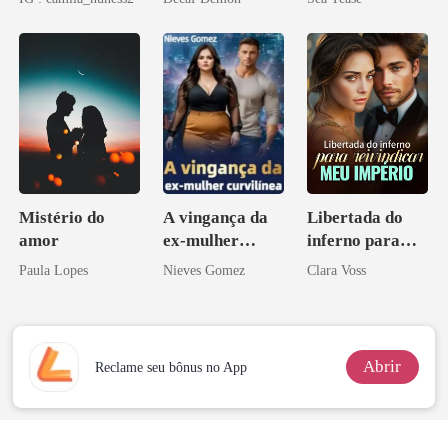
Mistério do
A vingança da
Libertada do
amor
ex-mulher
inferno para
curvilínea
reivindicar meu
Paula Lopes
Nieves Gomez
Clara Voss
império
Abrir
Reclame seu bônus no App