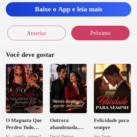
Baixe o App e leia mais
Próximo
Anterior
Você deve gostar
O Magnata Que
Outrora
Felicidade para
Perdeu Tudo
abandonada,
sempre
Inclusive Ela
agora intocável
IG : camila_nuness2
Decaf Demon
Sea Tease