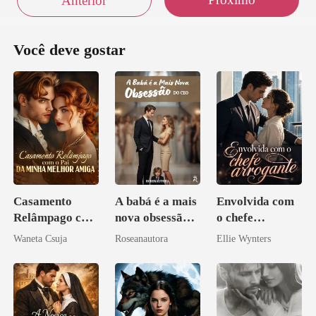
Anterior
Você deve gostar
Casamento
A babá é a mais
Envolvida com
Relâmpago com
nova obsessão
o chefe
o Pai da Minha
do CEO
arrogante
Waneta Csuja
Roseanautora
Ellie Wynters
Melhor Amiga