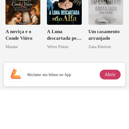
A noviça e o
A Luna
Um casamento
Conde Viúvo
descartada pelo
arranjado
Alfa
Mazane
Velvet Piston
Zana Kheiron
Abrir
Reclame seu bônus no App