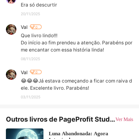
Era só descurtir
20/11/2025
Val
0
Que livro lindo!!!

Do início ao fim prendeu a atenção. Parabéns por 
me encantar com essa história linda!
08/11/2025
Val
0
😂😂😂Já estava começando a ficar com raiva d
ele. Excelente livro. Parabéns!
03/11/2025
Outros livros de PageProfit Studio
Ver Mais
Luna Abandonada: Agora