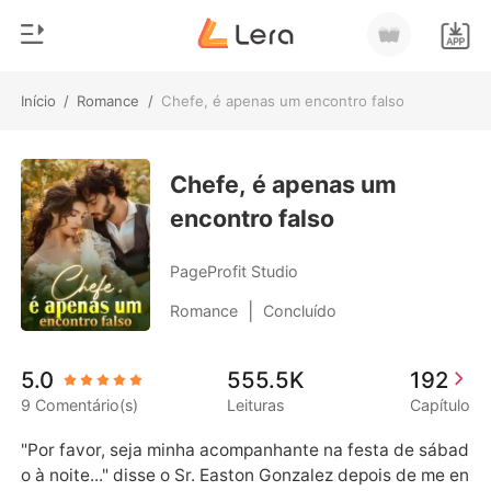
Início
/
Romance
/
Chefe, é apenas um encontro falso
0
Início
Loja
Chefe, é apenas um
Gênero
encontro falso
Moderno
Histórico
Lobisomem
PageProfit Studio
Sair
Contos
|
Romance
Concluído
Romance
Baixar App
5.0
555.5K
192
Bilionários
9 Comentário(s)
Leituras
Capítulo
Ranking
"Por favor, seja minha acompanhante na festa de sábad
o à noite..." disse o Sr. Easton Gonzalez depois de me en